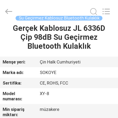
-
2026
SoKe
Electronic
Co.,Ltd.
Su Geçirmez Kablosuz Bluetooth Kulaklık
All
Rights
Reserved.
Gerçek Kablosuz JL 6336D
EV
Çip 98dB Su Geçirmez
ÜRÜN:%
Bluetooth Kulaklık
S
Menşe yeri:
Çin Halk Cumhuriyeti
HAKKIMIZDA
Marka adı:
SOKOYE
Sertifika:
CE, ROHS, FCC
FABRIKA
Model
XY-8
TURU
numarası:
Min sipariş
müzakere
KALITE
miktarı: