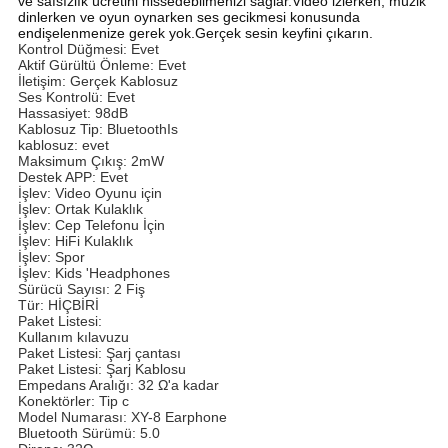
ve safsızlık ücretini hissedebilmenizi sağlar.Video izlerken, müzik
dinlerken ve oyun oynarken ses gecikmesi konusunda
endişelenmenize gerek yok.Gerçek sesin keyfini çıkarın.
Kontrol Düğmesi: Evet 
Aktif Gürültü Önleme: Evet 
İletişim: Gerçek Kablosuz 
Ses Kontrolü: Evet 
Hassasiyet: 98dB 
Kablosuz Tip: BluetoothIs 
kablosuz: evet 
Maksimum Çıkış: 2mW 
Destek APP: Evet 
İşlev: Video Oyunu için 
İşlev: Ortak Kulaklık 
İşlev: Cep Telefonu İçin 
İşlev: HiFi Kulaklık 
İşlev: Spor 
İşlev: Kids 'Headphones 
Sürücü Sayısı: 2 Fiş 
Tür: HİÇBİRİ 
Paket Listesi: 
Kullanım kılavuzu 
Paket Listesi: Şarj çantası 
Paket Listesi: Şarj Kablosu 
Empedans Aralığı: 32 Ω'a kadar 
Konektörler: Tip c 
Model Numarası: XY-8 Earphone
Bluetooth Sürümü: 5.0 