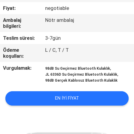
KONTROL
Fiyat:
negotiable
Ambalaj
Nötr ambalaj
BIZIMLE
bilgileri:
ILETIŞIME
Teslim süresi:
3-7gün
GEÇIN
Ödeme
L / C, T / T
koşulları:
HABERLER
Vurgulamak:
,
98dB Su Geçirmez Bluetooth Kulaklık
,
JL 6336D Su Geçirmez Bluetooth Kulaklık
VAKALAR
98dB Gerçek Kablosuz Bluetooth Kulaklık
EN IYI FIYAT
SITE
HARITASI
PRIVACY